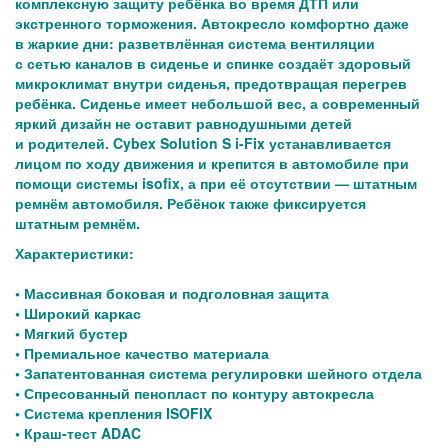
комплексную защиту ребёнка во время ДТП или
экстренного торможения. Автокресло комфортно даже
в жаркие дни: разветвлённая система вентиляции
с сетью каналов в сиденье и спинке создаёт здоровый
микроклимат внутри сиденья, предотвращая перегрев
ребёнка. Сиденье имеет небольшой вес, а современный
яркий дизайн не оставит равнодушными детей
и родителей. Cybex Solution S i-Fix устанавливается
лицом по ходу движения и крепится в автомобиле при
помощи системы isofix, а при её отсутствии — штатным
ремнём автомобиля. Ребёнок также фиксируется
штатным ремнём.
Характеристики:
• Массивная боковая и подголовная защита
• Широкий каркас
• Мягкий бустер
• Премиальное качество материала
• Запатентованная система регулировки шейного отдела
• Спресованный пенопласт по контуру автокресла
• Система крепления ISOFIX
• Краш-тест ADAC