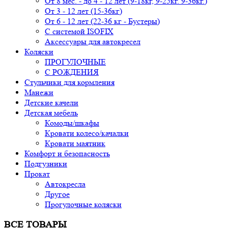
От 8 мес. - до 4 - 12 лет (9-18кг, 9-25кг. 9-36кг.)
От 3 - 12 лет (15-36кг)
От 6 - 12 лет (22-36 кг - Бустеры)
С системой ISOFIX
Аксессуары для автокресел
Коляски
ПРОГУЛОЧНЫЕ
С РОЖДЕНИЯ
Стульчики для кормления
Манежи
Детские качели
Детская мебель
Комоды/шкафы
Кровати колесо/качалки
Кровати маятник
Комфорт и безопасность
Подгузники
Прокат
Автокресла
Другое
Прогулочные коляски
ВСЕ ТОВАРЫ