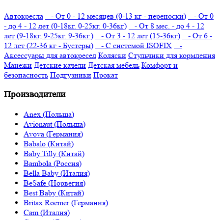
Автокресла
- От 0 - 12 месяцев (0-13 кг - переноски)
- От 0
- до 4 - 12 лет (0-18кг. 0-25кг. 0-36кг)
- От 8 мес. - до 4 - 12
лет (9-18кг, 9-25кг. 9-36кг.)
- От 3 - 12 лет (15-36кг)
- От 6 -
12 лет (22-36 кг - Бустеры)
- С системой ISOFIX
-
Аксессуары для автокресел
Коляски
Стульчики для кормления
Манежи
Детские качели
Детская мебель
Комфорт и
безопасность
Подгузники
Прокат
Производители
Anex (Польша)
Avionaut (Польша)
Avova (Германия)
Babalo (Китай)
Baby Tilly (Китай)
Bambola (Россия)
Bella Baby (Италия)
BeSafe (Норвегия)
Best Baby (Китай)
Britax Roemer (Германия)
Cam (Италия)